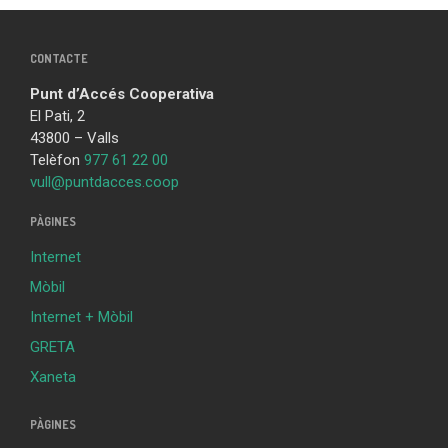
CONTACTE
Punt d’Accés Cooperativa
El Pati, 2
43800 – Valls
Telèfon
977 61 22 00
vull@puntdacces.coop
PÀGINES
Internet
Mòbil
Internet + Mòbil
GRETA
Xaneta
PÀGINES