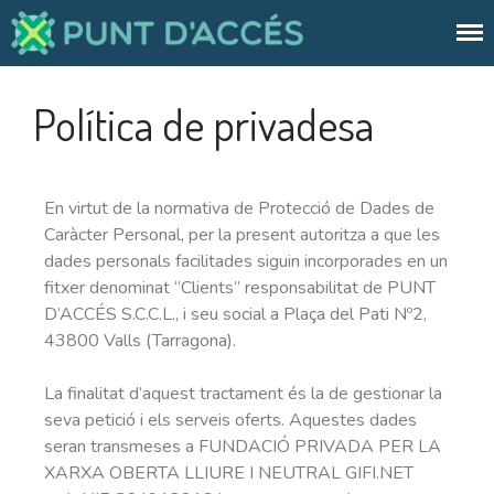
Punt d'Accés
Internet a l'abast de tothom
Internet
Política de privadesa
Mòbil
Internet + Mòbil
Accés privat
En virtut de la normativa de Protecció de Dades de
Caràcter Personal, per la present autoritza a que les
dades personals facilitades siguin incorporades en un
Xaneta
fitxer denominat “Clients” responsabilitat de PUNT
Xarxa GRETA
D’ACCÉS S.C.C.L., i seu social a Plaça del Pati Nº2,
Nosaltres
43800 Valls (Tarragona).
Notícies
La finalitat d’aquest tractament és la de gestionar la
Preguntes freqüents
seva petició i els serveis oferts. Aquestes dades
977 61 22 00
seran transmeses a FUNDACIÓ PRIVADA PER LA
XARXA OBERTA LLIURE I NEUTRAL GIFI.NET