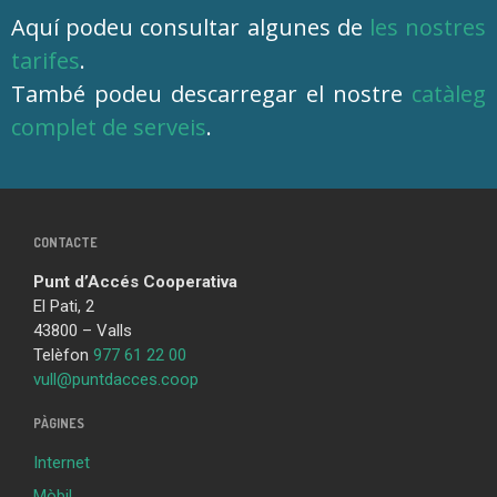
Aquí podeu consultar algunes de
les nostres
tarifes
.
També podeu descarregar el nostre
catàleg
complet de serveis
.
CONTACTE
Punt d’Accés Cooperativa
El Pati, 2
43800 – Valls
Telèfon
977 61 22 00
vull@puntdacces.coop
PÀGINES
Internet
Mòbil