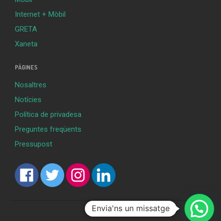
Internet + Mòbil
GRETA
Xaneta
PÀGINES
Nosaltres
Notícies
Política de privadesa
Preguntes freqüents
Pressupost
Envia'ns un missatge