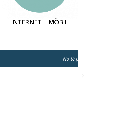
INTERNET + MÒBIL
Quan vaig