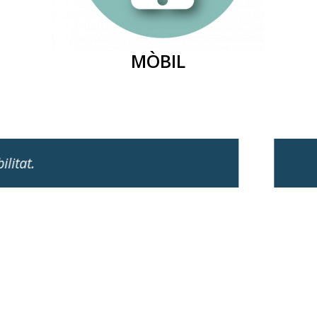
MÒBIL
No té preu que hi hagi algú real a l'altra banda.
Caty i Rai
Bràfim