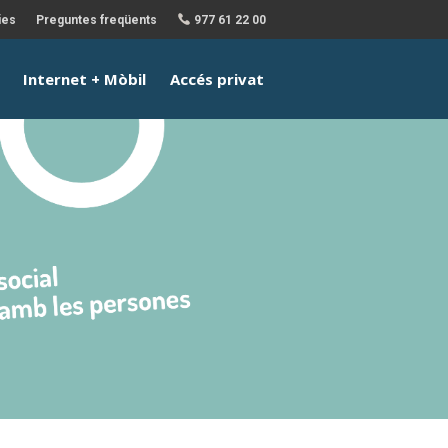
ies
Preguntes freqüents
977 61 22 00
Internet + Mòbil
Accés privat
Internet
Mòbil
Internet + Mòbil
Accés privat
Xaneta
Xarxa GRETA
Nosaltres
Notícies
Preguntes freqüents
977 61 22 00